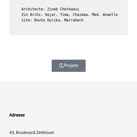
-

Architecte: Zineb Cherkaoui

Zin Archi: Hajar, Tima, Chaimaa, Med, Anaelle

Site: Route Ourika, Marrakech
Projets
Adresse
43, Boulevard Zerktouni